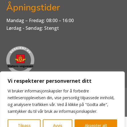
Åpningstider
Mandag – Fredag: 08:00 – 16:00
Lørdag - Søndag: Stengt
Vi respekterer personvernet ditt
Vi bruker informasjonskapsler for å forbedre
Hovedside
-
Bilverksted
-
EU-Kontroll
-
Dekk
nettleseropplevelsen din, vise personlig tilpassede innhold,
Dekkhotell
-
Mekonomen Bilkonto
-
Om oss
og analysere trafikken vår. Ved å klikke på "Godta alle",
-
Kontakt oss
samtykker du til vår bruk av informasjonskapsler.
2026 © Gressvik Bilservice AS All rights reserved
Tilpass
Avvis
Aksepter alt